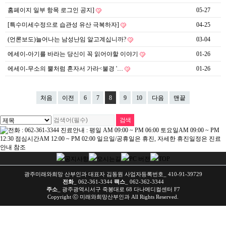
홈페이지 일부 항목 로그인 공지]
05-27
[특수미세수정으로 습관성 유산 극복하자]
04-25
(언론보도)늘어나는 남성난임 알고계십니까?
03-04
에세이-아기를 바라는 당신이 꼭 읽어야할 이야기
01-26
에세이-무소의 뿔처럼 혼자서 가라<불경 '…
01-26
처음
이전
6
7
8
9
10
다음
맨끝
광주미래와희망 산부인과 대표자 김동원 사업자등록번호_ 410-91-39729
전화
_ 062-361-3344
팩스
_ 062-362-3344
주소
_ 광주광역시서구 죽봉대로 68 다나메디컬센터 F7
Copyright ⓒ 미래와희망산부인과 All Rights Reserved.