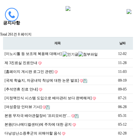
공지사항
Total 261건
8 페이지
제목
날짜
[이노시톨 등 보조제 복용해 대해서]
12-02
제 3진료실 진료안내
11-28
[홈페이지 게시판 로그인 관련]
11-03
[국제 학술지, 자궁내막 착상에 대한 논문 발표]
09-19
[추석연휴 진료 안내]
09-05
[지정맥인식 시스템 도입으로 배아관리 보다 완벽해져]
07-21
[여성중앙 인터뷰 기사]
06-28
본원 무자극 배아관찰장비 '프리모비전'…
05-31
본원(다나메디컬센터)에 주차에 대한 공지
05-12
다낭성난소증후군의 피해야할 음식
02-28